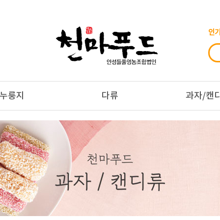
인
누룽지
다류
과자/캔