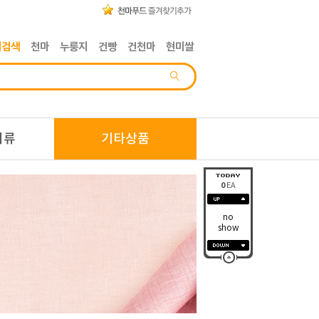
기검색
천마
누룽지
건빵
건천마
현미쌀
디류
기타상품
0
EA
no
show