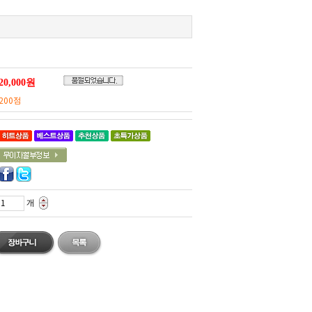
200점
개