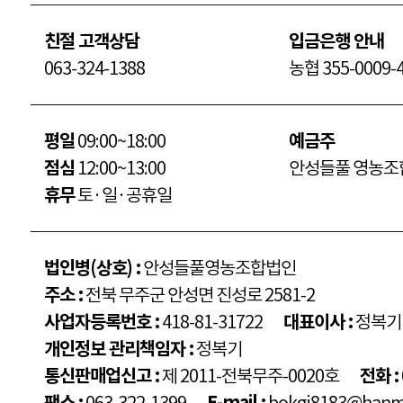
친절 고객상담
입금은행 안내
063-324-1388
농협 355-0009-4
평일
09:00~18:00
예금주
점심
12:00~13:00
안성들풀 영농조
휴무
토·일·공휴일
법인병(상호) :
안성들풀영농조합법인
주소 :
전북 무주군 안성면 진성로 2581-2
사업자등록번호 :
418-81-31722
대표이사 :
정복기
개인정보 관리책임자 :
정복기
통신판매업신고 :
제 2011-전북무주-0020호
전화 :