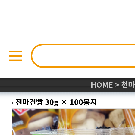
HOME
>
천마
천마건빵 30g × 100봉지