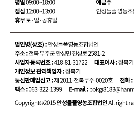
평일
09:00~18:00
예금주
점심
12:00~13:00
안성들풀 영농조
휴무
토·일·공휴일
법인병(상호) :
안성들풀영농조합법인
주소 :
전북 무주군 안성면 진성로 2581-2
사업자등록번호 :
418-81-31722
대표이사 :
정복기
개인정보 관리책임자 :
정복기
통신판매업신고 :
제 2011-전북무주-0020호
전화 :
팩스 :
063-322-1399
E-mail :
bokgi8183@hanma
Copyright©2015
안성들풀영농조합법인
All right r