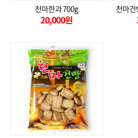
천마한과 700g
천마건빵
20,000원