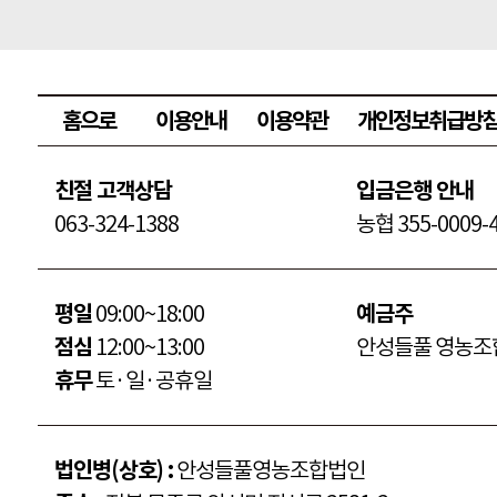
홈으로
이용안내
이용약관
개인정보취급방
친절 고객상담
입금은행 안내
063-324-1388
농협 355-0009-4
평일
09:00~18:00
예금주
점심
12:00~13:00
안성들풀 영농조
휴무
토·일·공휴일
법인병(상호) :
안성들풀영농조합법인