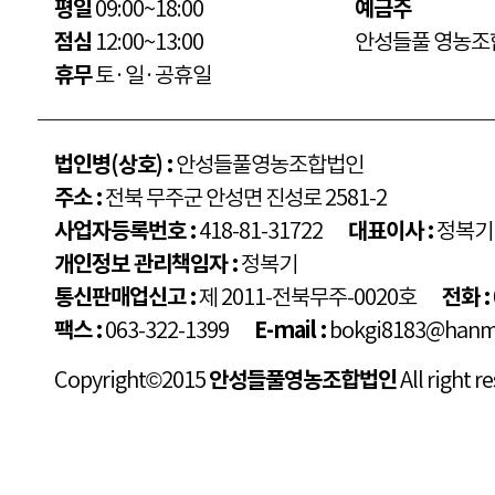
평일
09:00~18:00
예금주
점심
12:00~13:00
안성들풀 영농조
휴무
토·일·공휴일
법인병(상호) :
안성들풀영농조합법인
주소 :
전북 무주군 안성면 진성로 2581-2
사업자등록번호 :
418-81-31722
대표이사 :
정복기
개인정보 관리책임자 :
정복기
통신판매업신고 :
제 2011-전북무주-0020호
전화 :
팩스 :
063-322-1399
E-mail :
bokgi8183@hanma
Copyright©2015
안성들풀영농조합법인
All right r