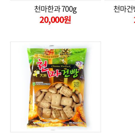
천마한과 700g
천마건빵
20,000원